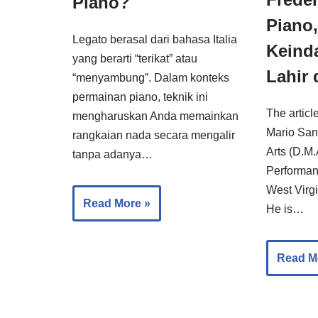
Piano?
Piano,
Legato berasal dari bahasa Italia
Keind
yang berarti “terikat” atau
Lahir 
“menyambung”. Dalam konteks
permainan piano, teknik ini
The articl
mengharuskan Anda memainkan
Mario San
rangkaian nada secara mengalir
Arts (D.M.
tanpa adanya…
Performan
West Virgi
Read More »
He is…
Read M