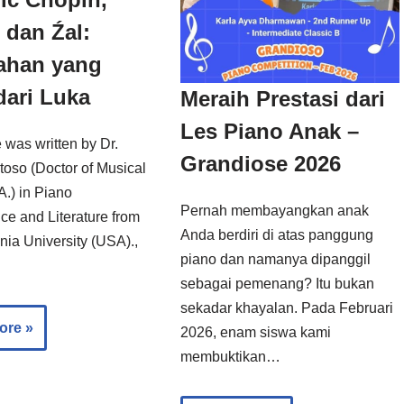
 dan Źal:
ahan yang
dari Luka
Meraih Prestasi dari
Les Piano Anak –
e was written by Dr.
Grandiose 2026
toso (Doctor of Musical
A.) in Piano
Pernah membayangkan anak
ce and Literature from
Anda berdiri di atas panggung
nia University (USA).,
piano dan namanya dipanggil
sebagai pemenang? Itu bukan
sekadar khayalan. Pada Februari
ore »
2026, enam siswa kami
membuktikan…