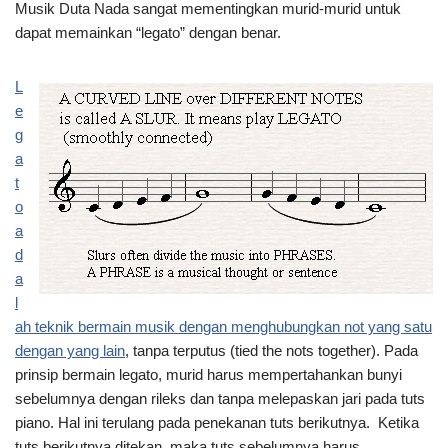
Musik Duta Nada sangat mementingkan murid-murid untuk
dapat memainkan “legato” dengan benar.
L
e
g
a
t
o
a
d
a
l
ah teknik bermain musik dengan menghubungkan not yang satu
dengan yang lain
, tanpa terputus (tied the nots together). Pada
prinsip bermain legato, murid harus mempertahankan bunyi
sebelumnya dengan rileks dan tanpa melepaskan jari pada tuts
piano. Hal ini terulang pada penekanan tuts berikutnya. Ketika
tuts berikutnya ditekan, maka tuts sebelumnya harus