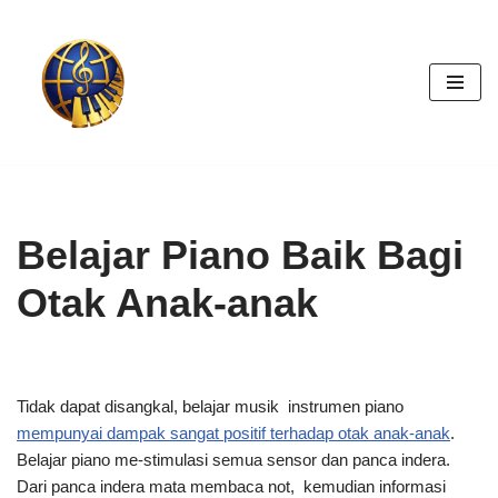
Skip
to
content
Belajar Piano Baik Bagi
Otak Anak-anak
Tidak dapat disangkal, belajar musik instrumen piano
mempunyai dampak sangat positif terhadap otak anak-anak
.
Belajar piano me-stimulasi semua sensor dan panca indera.
Dari panca indera mata membaca not, kemudian informasi