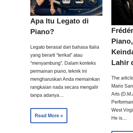
Apa Itu Legato di
Frédér
Piano?
Piano,
Legato berasal dari bahasa Italia
Keind
yang berarti “terikat” atau
Lahir 
“menyambung”. Dalam konteks
permainan piano, teknik ini
The articl
mengharuskan Anda memainkan
Mario San
rangkaian nada secara mengalir
Arts (D.M.
tanpa adanya…
Performan
West Virgi
Read More »
He is…