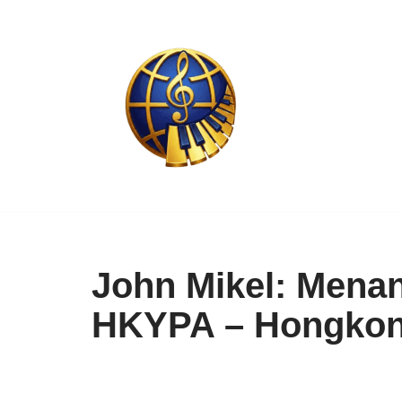
Skip
to
content
John Mikel: Mena
HKYPA – Hongko