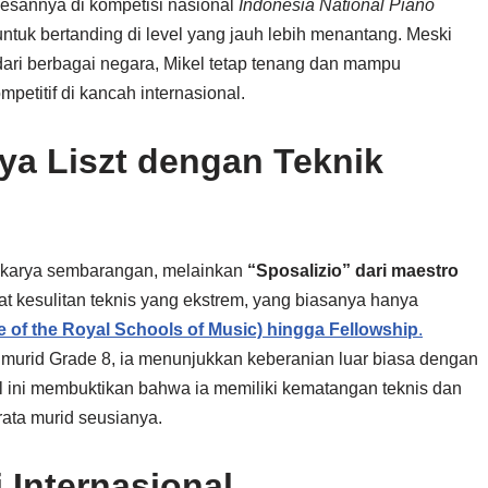
sesannya di kompetisi nasional
Indonesia National Piano
untuk bertanding di level yang jauh lebih menantang. Meski
dari berbagai negara, Mikel tetap tenang dan mampu
etitif di kancah internasional.
a Liszt dengan Teknik
ah karya sembarangan, melainkan
“Sposalizio” dari maestro
gkat kesulitan teknis yang ekstrem, yang biasanya hanya
 of the Royal Schools of Music) hingga Fellowship
.
i murid Grade 8, ia menunjukkan keberanian luar biasa dengan
l ini membuktikan bahwa ia memiliki kematangan teknis dan
rata murid seusianya.
 Internasional