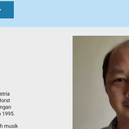
tria 
orst 
ngan 
 1995.
ah musik 