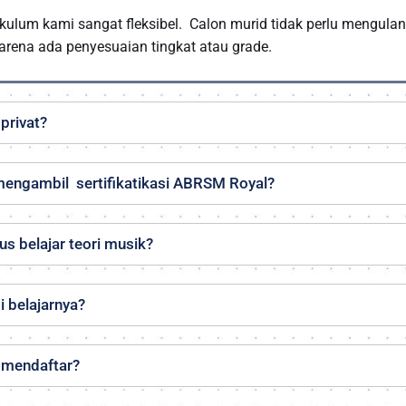
kulum kami sangat fleksibel.  Calon murid tidak perlu mengulan
 karena ada penyesuaian tingkat atau grade.
privat?
ah privat, sehingga murid dapat berkembang sesuai dengan k
engambil  sertifikatikasi ABRSM Royal?
kasi dari negara UK - Inggris dan telah berdiri sejak dari 1889. S
s belajar teori musik?
ara, dan tiap tahunnya diikuti lebih dari 650,00 murid di dunia. 
Diploma, Anda dapat menggunakan sertifikasi untuk kemajuan ka
 6, murid harus lulus teori Grade 5. Pengetahuan teori dengan b
 belajarnya?
tuk murid di tingkat lanjut (advance). Tapi jangan kuatir, kelas
aran praktek dan teori.
h 45 menit sampai Gr. 5. Untuk tingkat lanjut (Gr. 6-8), durasi ke
 mendaftar?