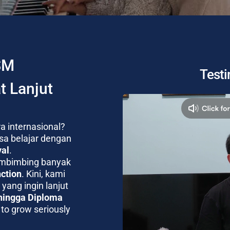
SM 
Testi
t Lanjut
a internasional?
a belajar dengan 
al
.
embimbing banyak 
nction
. Kini, kami 
yang ingin lanjut 
hingga Diploma 
 to grow seriously 