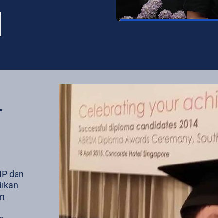
 
P dan 
ikan 
n 
 