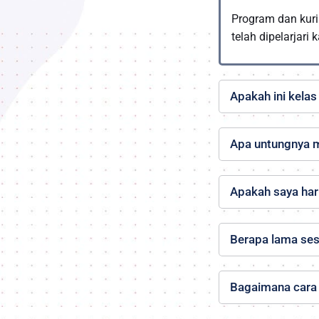
Program dan kuri
telah dipelarjari
Apakah ini kelas 
Semua kelas adal
dan belajarnya.
Apa untungnya m
ABRSM Royal sertifi
Apakah saya haru
lebih dari 100 neg
meraih grade 8 - 
Dimulai dari Grade
Berapa lama sesi
satu yang wajib un
kombinasikan pelaj
Durasi kelas adala
Bagaimana cara
menit.