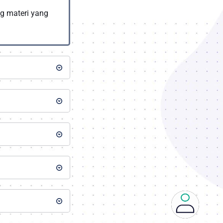
g materi yang 
emampuan bakat 
ertifikasi diakui 
Apabila Anda 
rir.
aik adalah salah 
 kami me-
las menjadi 60 