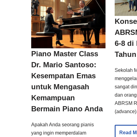
Konse
ABRSM
6-8 d
Piano Master Class
Tahun
Dr. Mario Santoso:
Sekolah M
Kesempatan Emas
menggelar
untuk Mengasah
sangat din
dan orang
Kemampuan
ABRSM Ro
Bermain Piano Anda
(advance
Apakah Anda seorang pianis
Read M
yang ingin memperdalam