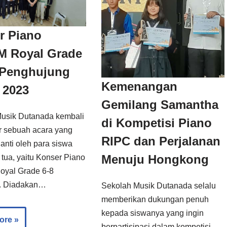
r Piano
 Royal Grade
i Penghujung
Kemenangan
 2023
Gemilang Samantha
usik Dutanada kembali
di Kompetisi Piano
 sebuah acara yang
RIPC dan Perjalanan
anti oleh para siswa
Menuju Hongkong
 tua, yaitu Konser Piano
yal Grade 6-8
). Diadakan…
Sekolah Musik Dutanada selalu
memberikan dukungan penuh
kepada siswanya yang ingin
ore »
berpartisipasi dalam kompetisi