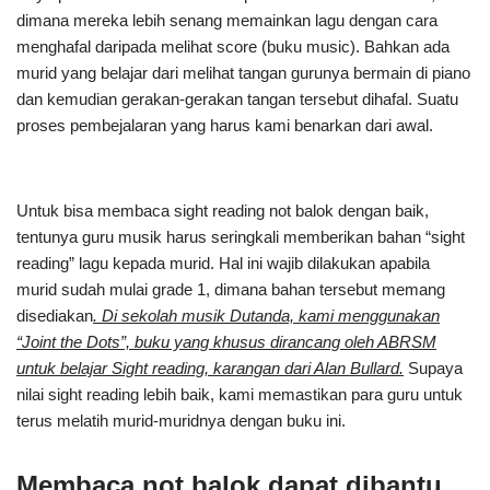
dimana mereka lebih senang memainkan lagu dengan cara
menghafal daripada melihat score (buku music). Bahkan ada
murid yang belajar dari melihat tangan gurunya bermain di piano
dan kemudian gerakan-gerakan tangan tersebut dihafal. Suatu
proses pembejalaran yang harus kami benarkan dari awal.
Untuk bisa membaca sight reading not balok dengan baik,
tentunya guru musik harus seringkali memberikan bahan “sight
reading” lagu kepada murid. Hal ini wajib dilakukan apabila
murid sudah mulai grade 1, dimana bahan tersebut memang
disediakan
. Di sekolah musik Dutanda, kami menggunakan
“Joint the Dots”, buku yang khusus dirancang oleh ABRSM
untuk belajar Sight reading, karangan dari Alan Bullard.
Supaya
nilai sight reading lebih baik, kami memastikan para guru untuk
terus melatih murid-muridnya dengan buku ini.
Membaca not balok dapat dibantu