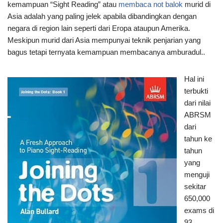
kemampuan “Sight Reading” atau
membaca not balok
murid di
Asia adalah yang paling jelek apabila dibandingkan dengan
negara di region lain seperti dari Eropa ataupun Amerika.
Meskipun murid dari Asia mempunyai teknik penjarian yang
bagus tetapi ternyata kemampuan membacanya amburadul..
Hal ini
terbukti
dari nilai
ABRSM
dari
tahun ke
tahun
yang
menguji
sekitar
650,000
exams di
93