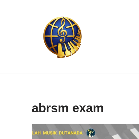
Skip
to
content
abrsm exam