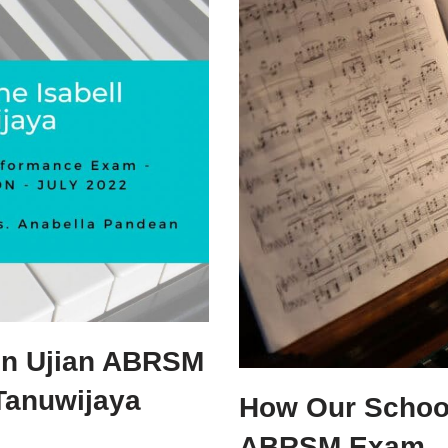
ion Ujian ABRSM
 Tanuwijaya
How Our School
ABRSM Exam